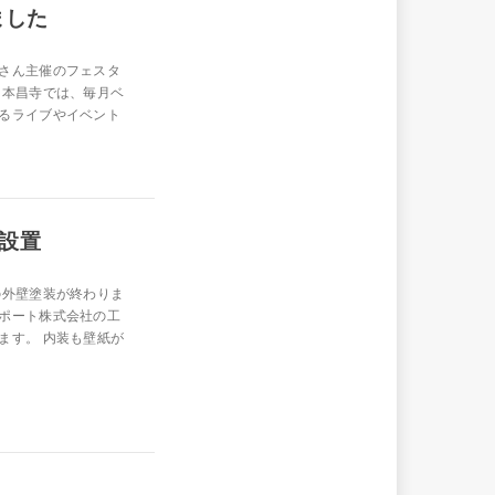
ました
さん主催のフェスタ
 本昌寺では、毎月ベ
るライブやイベント
設置
の外壁塗装が終わりま
ポート株式会社の工
ます。 内装も壁紙が