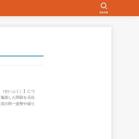
SEARCH
復（せいふく）】につ
ら逸脱した関節を元位
生活の同一姿勢や繰り