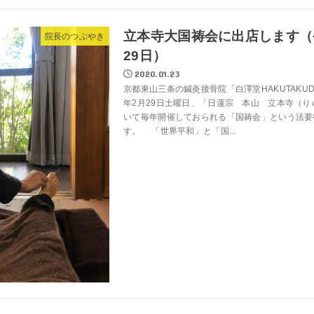
立本寺大国祷会に出店します（
院長のつぶやき
29日）
2020.01.23
京都東山三条の鍼灸接骨院「白澤堂HAKUTAKU
年2月29日土曜日、「日蓮宗 本山 立本寺（り
いて毎年開催しておられる「国祷会」という法要
す。 「世界平和」と「国...