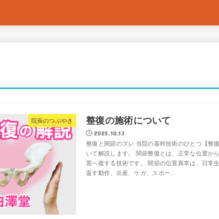
整復の施術について
院長のつぶやき
2025.10.13
整復と関節のズレ 当院の基幹技術のひとつ【整
いて解説します。 関節整復とは、正常な位置か
置へ復する技術です。 関節の位置異常は、日常
返す動作、出産、ケガ、スポー...