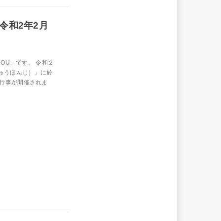
令和2年2月
DOU」です。 令和２
ゅうほんじ）」に於
行事が開催されま