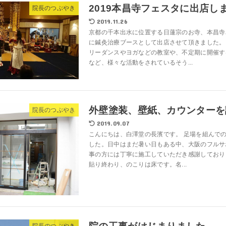
2019本昌寺フェスタに出店し
院長のつぶやき
2019.11.26
京都の千本出水に位置する日蓮宗のお寺、本昌寺
に鍼灸治療ブースとして出店させて頂きました。
リーダンスやヨガなどの教室や、不定期に開催す
など、様々な活動をされているそう...
外壁塗装、壁紙、カウンターを
院長のつぶやき
2019.09.07
こんにちは、白澤堂の長濱です。 足場を組んで
した。日中はまだ暑い日もある中、大阪のフルサ
事の方には丁寧に施工していただき感謝しており
貼り終わり、のこりは床です。名...
院長のつぶやき