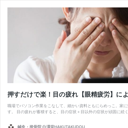
押すだけで楽！目の疲れ【眼精疲労】に
職場でパソコン作業をこなして、細かい資料ともにらめっこ。家に
す。 目の疲れが蓄積すると、目の症状＋目以外の症状が頑固に続く
鍼灸・接骨院 白澤堂HAKUTAKUDOU