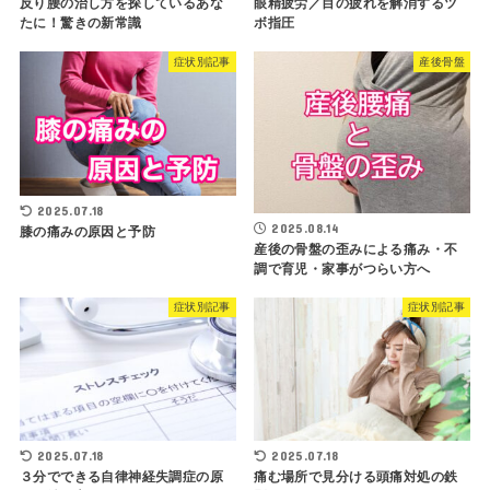
反り腰の治し方を探しているあな
眼精疲労／目の疲れを解消するツ
たに！驚きの新常識
ボ指圧
症状別記事
産後骨盤
2025.07.18
2025.08.14
膝の痛みの原因と予防
産後の骨盤の歪みによる痛み・不
調で育児・家事がつらい方へ
症状別記事
症状別記事
2025.07.18
2025.07.18
３分でできる自律神経失調症の原
痛む場所で見分ける頭痛対処の鉄