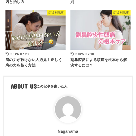
因と治し方
則
症状別記事
症状別記事
2026.07.29
2025.07.18
肩の力が抜けない人必見！正しく
副鼻腔炎による頭痛を根本から解
肩の力を抜く方法
決するには？
ABOUT US
Nagahama