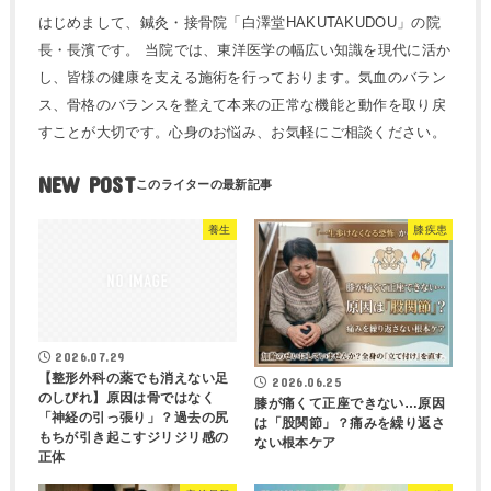
はじめまして、鍼灸・接骨院「白澤堂HAKUTAKUDOU」の院
長・長濱です。 当院では、東洋医学の幅広い知識を現代に活か
し、皆様の健康を支える施術を行っております。気血のバラン
ス、骨格のバランスを整えて本来の正常な機能と動作を取り戻
すことが大切です。心身のお悩み、お気軽にご相談ください。
NEW POST
養生
膝疾患
2026.07.29
【整形外科の薬でも消えない足
2026.06.25
のしびれ】原因は骨ではなく
膝が痛くて正座できない…原因
「神経の引っ張り」？過去の尻
は「股関節」？痛みを繰り返さ
もちが引き起こすジリジリ感の
ない根本ケア
正体