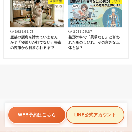
産後骨盤
しびれ
2026.06.03
2026.05.27
産後の腰痛を諦めていません
整形外科で「異常なし」と言わ
か？「寝返りが打てない」毎夜
れた腕のしびれ、その意外な正
の苦痛から解放されるまで
体とは？
HOME
症状別記事
膝の痛みに効くツボ
WEB予約はこちら
LINE公式アカウント
ブログ一覧ページ
© 2026
鍼灸・接骨院 白澤堂HAKUTAKUDOU
All Rights Reserved.